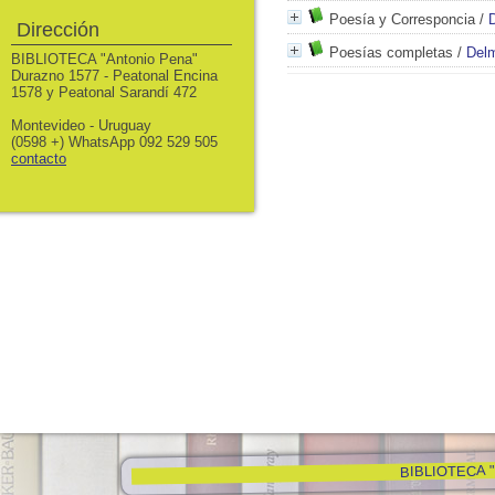
Poesía y Corresponcia
/
D
Dirección
Poesías completas
/
Delm
BIBLIOTECA "Antonio Pena"
Durazno 1577 - Peatonal Encina
1578 y Peatonal Sarandí 472
Montevideo - Uruguay
(0598 +) WhatsApp 092 529 505
contacto
BIBLIOTECA "