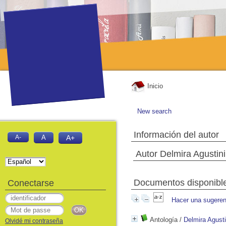
Inicio
New search
Información del autor
A-
A
A+
Autor Delmira Agustini
Documentos disponibles
Conectarse
Hacer una sugeren
Antología
/
Delmira Agusti
Olvidé mi contraseña