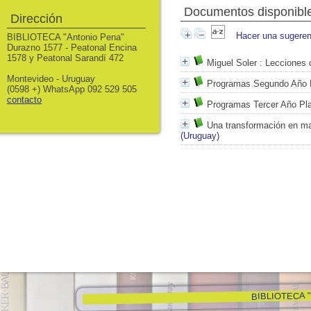
Documentos disponible
Dirección
Hacer una sugeren
BIBLIOTECA "Antonio Pena"
Durazno 1577 - Peatonal Encina
1578 y Peatonal Sarandí 472
Miguel Soler
: Lecciones 
Montevideo - Uruguay
Programas Segundo Año P
(0598 +) WhatsApp 092 529 505
contacto
Programas Tercer Año Pla
Una transformación en m
(Uruguay)
BIBLIOTECA "