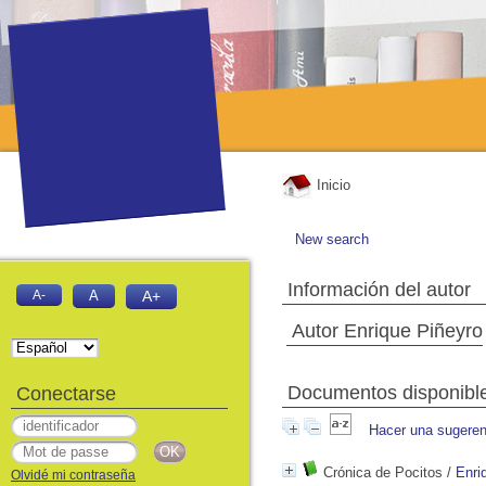
Inicio
New search
Información del autor
A-
A
A+
Autor Enrique Piñeyro
Documentos disponibles
Conectarse
Hacer una sugeren
Crónica de Pocitos
/
Enri
Olvidé mi contraseña