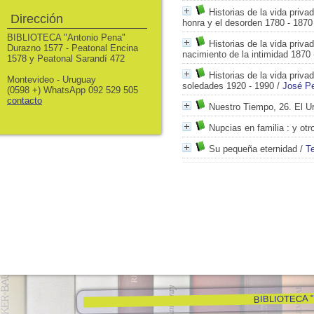
Historias de la vida priva
Dirección
honra y el desorden 1780 - 1870
BIBLIOTECA "Antonio Pena"
Historias de la vida priva
Durazno 1577 - Peatonal Encina
nacimiento de la intimidad 1870 
1578 y Peatonal Sarandí 472
Historias de la vida priva
Montevideo - Uruguay
soledades 1920 - 1990
/
José Pe
(0598 +) WhatsApp 092 529 505
contacto
Nuestro Tiempo, 26. El Ur
Nupcias en familia
: y otr
Su pequeña eternidad
/
T
BIBLIOTECA "