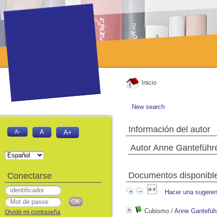
Inicio
New search
Información del autor
A-
A
A+
Autor Anne Ganteführe
Documentos disponibles
Conectarse
Hacer una sugeren
Cubismo
/
Anne Ganteführ
Olvidé mi contraseña