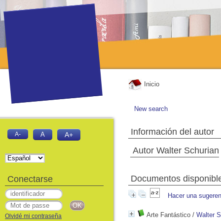
Inicio
New search
Información del autor
A-
A
A+
Autor Walter Schurian
Documentos disponibles
Conectarse
Hacer una sugeren
Arte Fantástico
/
Walter S
Olvidé mi contraseña