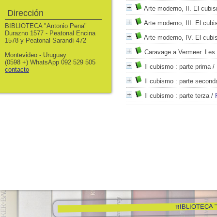
Arte moderno, II. El cubi
Dirección
Arte moderno, III. El cub
BIBLIOTECA "Antonio Pena"
Durazno 1577 - Peatonal Encina
Arte moderno, IV. El cub
1578 y Peatonal Sarandí 472
Caravage a Vermeer. Les g
Montevideo - Uruguay
(0598 +) WhatsApp 092 529 505
Il cubismo
: parte prima
/
contacto
Il cubismo
: parte second
Il cubismo
: parte terza
/
BIBLIOTECA "