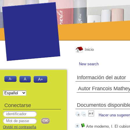
Inicio
New search
Información del autor
A-
A
A+
Autor Francois Mathe
Documentos disponibles
Conectarse
Hacer una sugeren
Arte moderno, I. El cubis
Olvidé mi contraseña