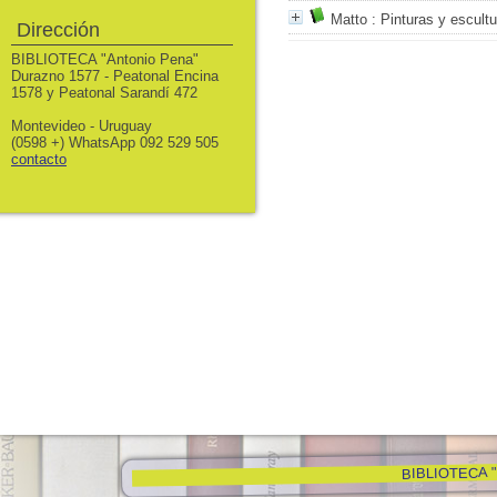
Matto
: Pinturas y escult
Dirección
BIBLIOTECA "Antonio Pena"
Durazno 1577 - Peatonal Encina
1578 y Peatonal Sarandí 472
Montevideo - Uruguay
(0598 +) WhatsApp 092 529 505
contacto
BIBLIOTECA "