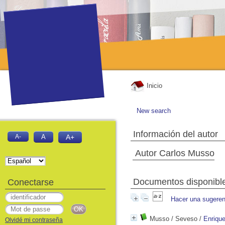
Inicio
New search
Información del autor
A-
A
A+
Autor Carlos Musso
Documentos disponibles
Conectarse
Hacer una sugeren
Musso / Seveso
/
Enrique
Olvidé mi contraseña