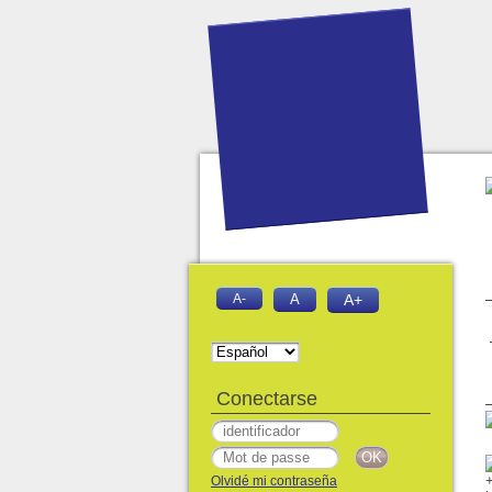
A-
A
A+
Conectarse
Olvidé mi contraseña