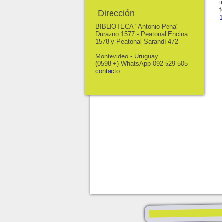
Dirección
1
BIBLIOTECA "Antonio Pena"
Durazno 1577 - Peatonal Encina
1578 y Peatonal Sarandí 472
Montevideo - Uruguay
(0598 +) WhatsApp 092 529 505
contacto