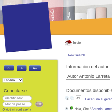
Inicio
New search
Información del autor
A-
A
A+
Autor Antonio Larreta
Documentos disponibles
Conectarse
Hacer una sugeren
Hola, Che
/
Antonio Larre
Olvidé mi contraseña