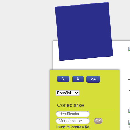
A-
A
A+
Conectarse
Olvidé mi contraseña