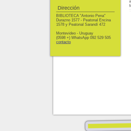
Dirección
BIBLIOTECA "Antonio Pena"
Durazno 1577 - Peatonal Encina
1578 y Peatonal Sarandí 472
Montevideo - Uruguay
(0598 +) WhatsApp 092 529 505
contacto