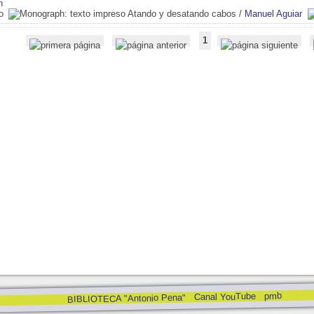
Atando y desatando cabos
/
Manuel Aguiar
1
pmb
Canal YouTube
BIBLIOTECA "Antonio Pena"