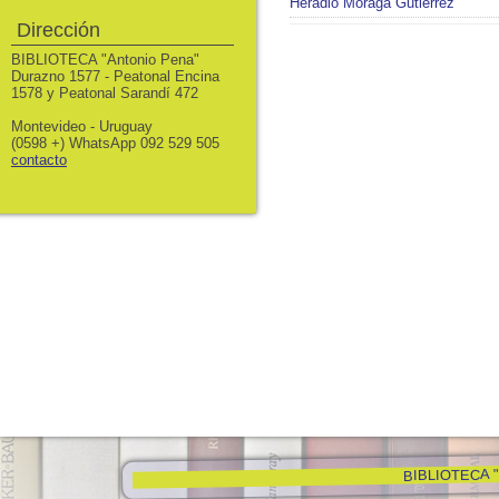
Heradio Moraga Gutiérrez
Dirección
BIBLIOTECA "Antonio Pena"
Durazno 1577 - Peatonal Encina
1578 y Peatonal Sarandí 472
Montevideo - Uruguay
(0598 +) WhatsApp 092 529 505
contacto
BIBLIOTECA "