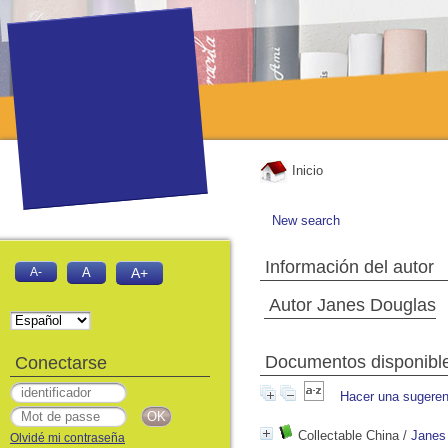
Inicio
New search
Información del autor
A-
A
A+
Autor Janes Douglas
Documentos disponibles
Conectarse
Hacer una sugeren
Collectable China
/
Janes
Olvidé mi contraseña