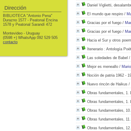
Daniel Viglietti, desalam
Dirección
El mundo que respiro
/
Ma
BIBLIOTECA "Antonio Pena"
Durazno 1577 - Peatonal Encina
Gracias por el fuego
/
Mar
1578 y Peatonal Sarandí 472
Gracias por el fuego
/
Mar
Montevideo - Uruguay
(0598 +) WhatsApp 092 529 505
Hacia el Sur y otros poe
contacto
Itenerario
: Antología Poét
Las soledades de Babel
Mejor es meneallo
/
Mario
Noción de patria 1962 - 1
Nuevo rincón de Haikus
/
Obras fundamentales, 1. 
Obras fundamentales, 1. 
Obras fundamentales, 10
Obras fundamentales, 11.
Obras fundamentales, 12