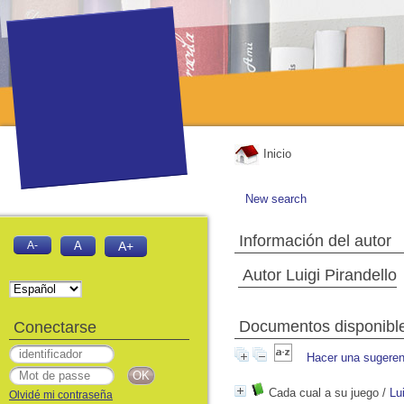
Inicio
New search
Información del autor
A-
A
A+
Autor Luigi Pirandello
Documentos disponibles
Conectarse
Hacer una sugeren
Cada cual a su juego
/
Lu
Olvidé mi contraseña