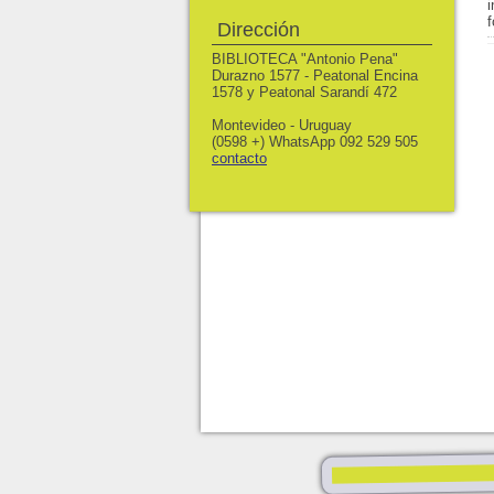
Dirección
BIBLIOTECA "Antonio Pena"
Durazno 1577 - Peatonal Encina
1578 y Peatonal Sarandí 472
Montevideo - Uruguay
(0598 +) WhatsApp 092 529 505
contacto