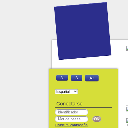
A-
A
A+
Conectarse
Olvidé mi contraseña