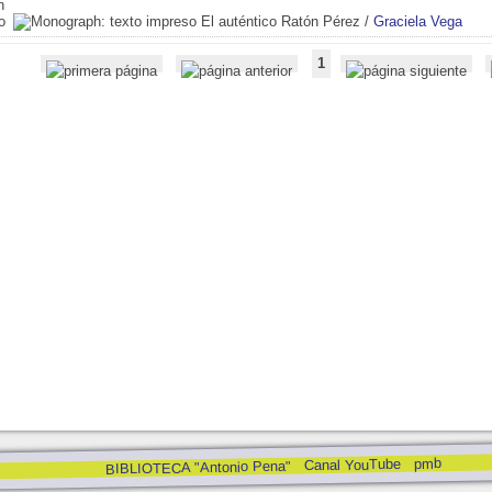
El auténtico Ratón Pérez
/
Graciela Vega
1
pmb
Canal YouTube
BIBLIOTECA "Antonio Pena"