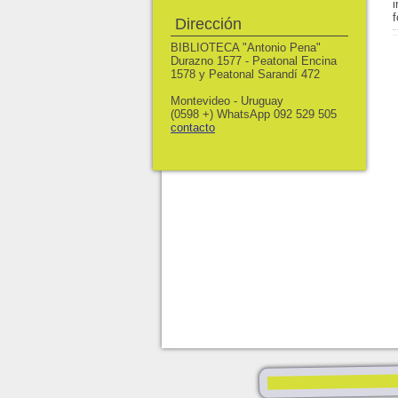
Dirección
BIBLIOTECA "Antonio Pena"
Durazno 1577 - Peatonal Encina
1578 y Peatonal Sarandí 472
Montevideo - Uruguay
(0598 +) WhatsApp 092 529 505
contacto