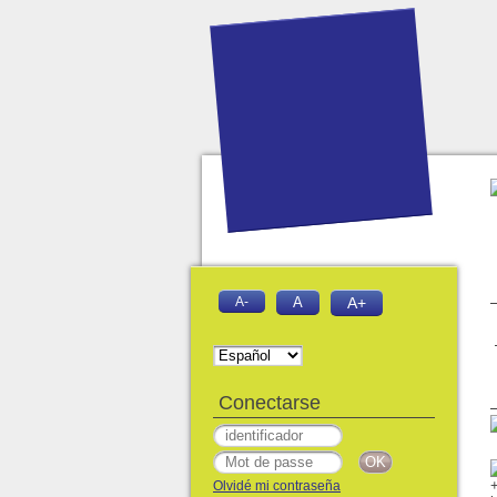
A-
A
A+
Conectarse
Olvidé mi contraseña