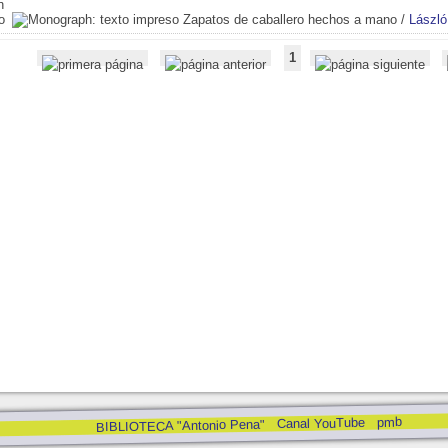
Zapatos de caballero hechos a mano
/
László
1
pmb
Canal YouTube
BIBLIOTECA "Antonio Pena"