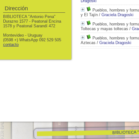
Dragoski
Dirección
Pueblos, hombres y formas
y El Tajín
/
Graciela Dragoski
BIBLIOTECA "Antonio Pena"
Durazno 1577 - Peatonal Encina
Pueblos, hombres y forma
1578 y Peatonal Sarandí 472
Toltecas y mayas toltecas
/
Gra
Montevideo - Uruguay
Pueblos, hombres y forma
(0598 +) WhatsApp 092 529 505
Aztecas
/
Graciela Dragoski
contacto
BIBLIOTECA "