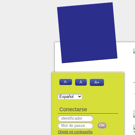
A-
A
A+
Conectarse
Olvidé mi contraseña