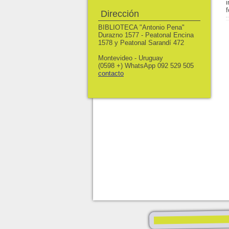
Dirección
BIBLIOTECA "Antonio Pena"
Durazno 1577 - Peatonal Encina
1578 y Peatonal Sarandí 472
Montevideo - Uruguay
(0598 +) WhatsApp 092 529 505
contacto