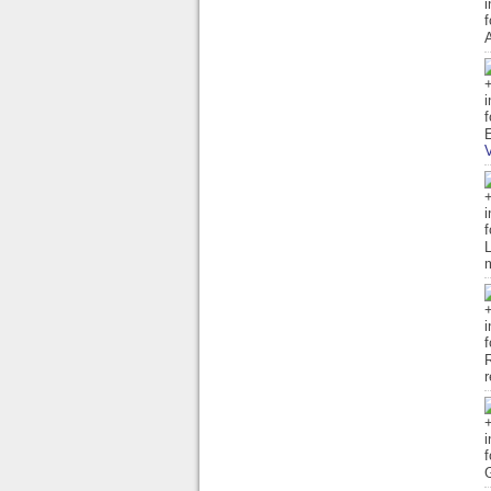
A
E
V
L
R
r
G