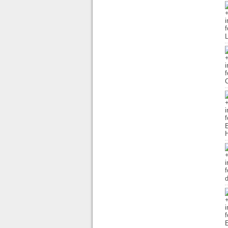
L
E
E