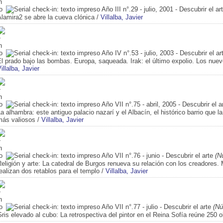
Año III n°.29 - julio, 2001 - Descubrir el ar
lamira2 se abre la cueva clónica
/
Villalba, Javier
Año IV n°.53 - julio, 2003 - Descubrir el ar
l prado bajo las bombas. Europa, saqueada. Irak: el último expolio. Los nuev
illalba, Javier
Año VII n°.75 - abril, 2005 - Descubrir el a
a alhambra: este antiguo palacio nazarí y el Albacín, el histórico barrio que 
más valiosos
/
Villalba, Javier
Año VII n°.76 - junio - Descubrir el arte
(Nú
eligión y arte: La catedral de Burgos renueva su relación con los creadores
ealizan dos retablos para el templo
/
Villalba, Javier
Año VII n°.77 - julio - Descubrir el arte
(Núm
ris elevado al cubo: La retrospectiva del pintor en el Reina Sofía reúne 250 