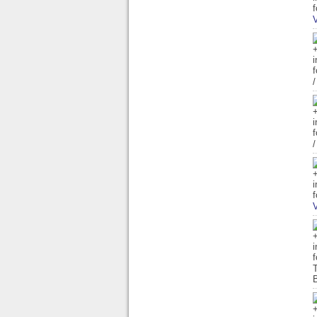
V
V
T