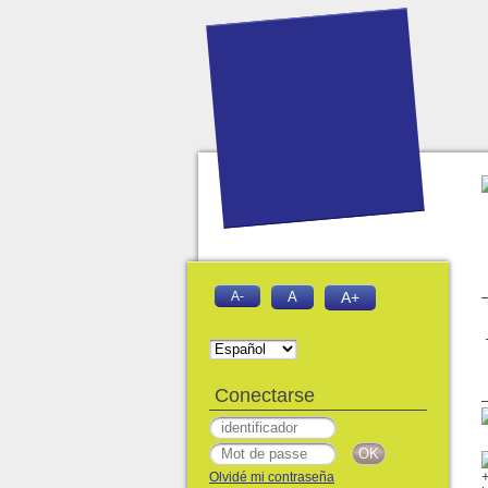
A-
A
A+
Conectarse
Olvidé mi contraseña