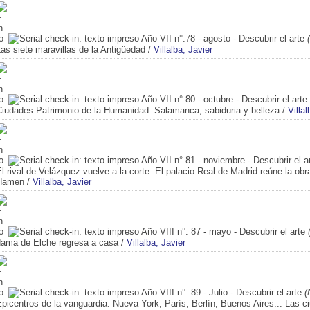
Año VII n°.78 - agosto - Descubrir el arte
(
as siete maravillas de la Antigüedad
/
Villalba, Javier
Año VII n°.80 - octubre - Descubrir el arte
Ciudades Patrimonio de la Humanidad: Salamanca, sabiduria y belleza
/
Villal
Año VII n°.81 - noviembre - Descubrir el a
l rival de Velázquez vuelve a la corte: El palacio Real de Madrid reúne la o
Hamen
/
Villalba, Javier
Año VIII n°. 87 - mayo - Descubrir el arte
(
dama de Elche regresa a casa
/
Villalba, Javier
Año VIII n°. 89 - Julio - Descubrir el arte
(N
picentros de la vanguardia: Nueva York, París, Berlín, Buenos Aires... Las c