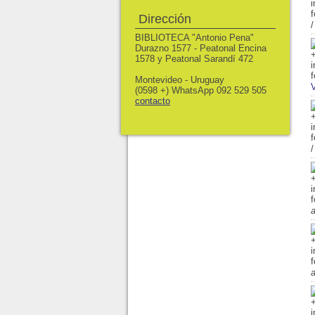
Dirección
BIBLIOTECA "Antonio Pena"
Durazno 1577 - Peatonal Encina
1578 y Peatonal Sarandí 472
Montevideo - Uruguay
V
(0598 +) WhatsApp 092 529 505
contacto
a
a