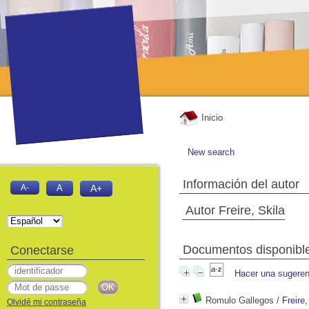
Inicio
New search
Información del autor
A-
A
A+
Autor Freire, Skila
Documentos disponibles
Conectarse
Hacer una sugeren
Romulo Gallegos
/
Freire,
Olvidé mi contraseña