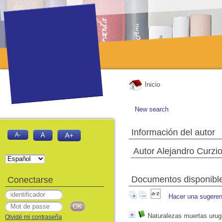
Inicio
New search
Información del autor
A-
A
A+
Autor Alejandro Curzi
Documentos disponibles
Conectarse
Hacer una sugeren
Naturalezas muertas uru
Olvidé mi contraseña