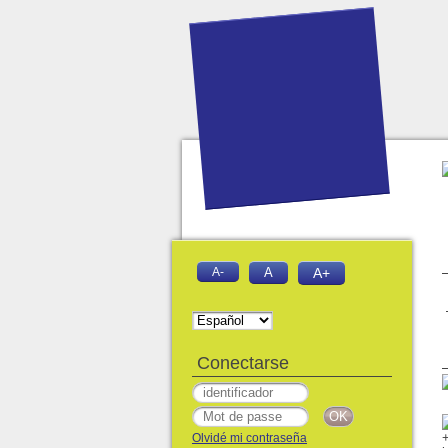
A-
A
A+
Conectarse
Olvidé mi contraseña