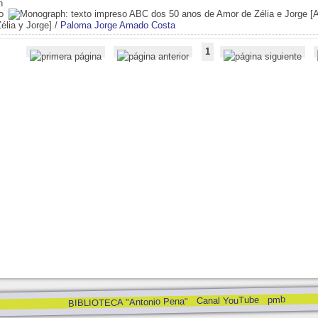
ABC dos 50 anos de Amor de Zélia e Jorge [
élia y Jorge]
/
Paloma Jorge Amado Costa
1
pmb
Canal YouTube
BIBLIOTECA "Antonio Pena"