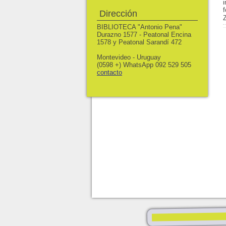
Dirección
Z
BIBLIOTECA "Antonio Pena"
Durazno 1577 - Peatonal Encina
1578 y Peatonal Sarandí 472
Montevideo - Uruguay
(0598 +) WhatsApp 092 529 505
contacto