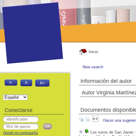
Inicio
New search
Información del autor
A-
A
A+
Autor Virginia Martíne
Documentos disponibles
Conectarse
Hacer una sugeren
Los rusos de San Javier
:
Olvidé mi contraseña