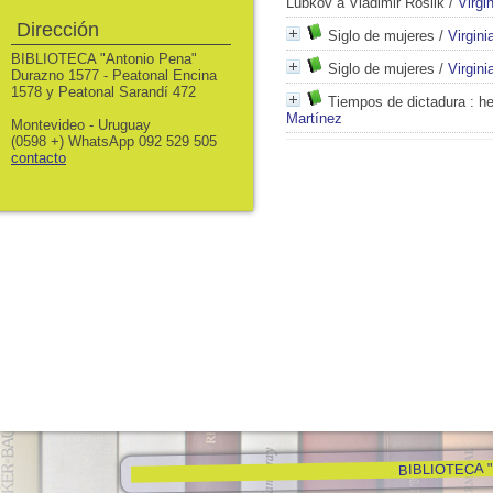
Lubkov a Vladimir Roslik
/
Virgi
Dirección
Siglo de mujeres
/
Virgini
BIBLIOTECA "Antonio Pena"
Siglo de mujeres
/
Virgini
Durazno 1577 - Peatonal Encina
1578 y Peatonal Sarandí 472
Tiempos de dictadura
: he
Martínez
Montevideo - Uruguay
(0598 +) WhatsApp 092 529 505
contacto
BIBLIOTECA "