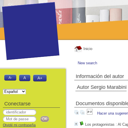
Inicio
New search
Información del autor
A-
A
A+
Autor Sergio Marabini
Documentos disponibles
Conectarse
Hacer una sugeren
Los protagonistas
: Al Ca
Olvidé mi contraseña