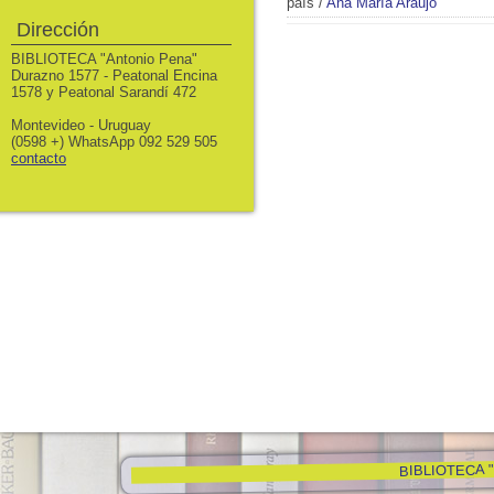
país
/
Ana María Araujo
Dirección
BIBLIOTECA "Antonio Pena"
Durazno 1577 - Peatonal Encina
1578 y Peatonal Sarandí 472
Montevideo - Uruguay
(0598 +) WhatsApp 092 529 505
contacto
BIBLIOTECA "