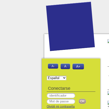
A-
A
A+
Conectarse
Olvidé mi contraseña