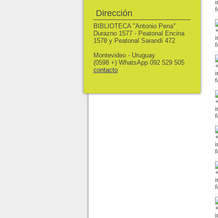
Dirección
BIBLIOTECA "Antonio Pena"
Durazno 1577 - Peatonal Encina
1578 y Peatonal Sarandí 472
Montevideo - Uruguay
(0598 +) WhatsApp 092 529 505
contacto