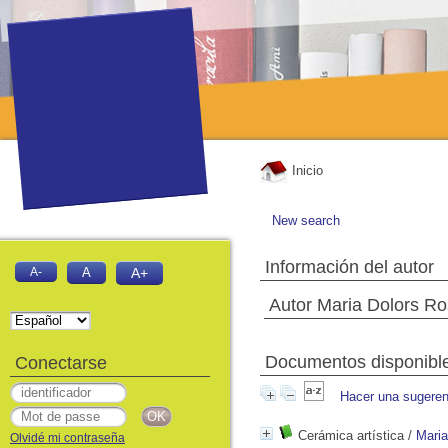
Inicio
New search
Información del autor
A-
A
A+
Autor Maria Dolors Ros
Documentos disponibles
Conectarse
Hacer una sugeren
Cerámica artística
/
Maria
Olvidé mi contraseña