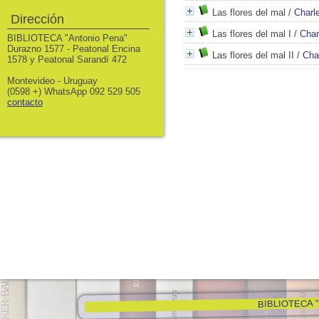
Las flores del mal
/
Charl
Dirección
Las flores del mal I
/
Char
BIBLIOTECA "Antonio Pena"
Durazno 1577 - Peatonal Encina
Las flores del mal II
/
Cha
1578 y Peatonal Sarandí 472
Montevideo - Uruguay
(0598 +) WhatsApp 092 529 505
contacto
BIBLIOTECA "