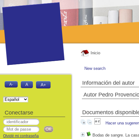
Inicio
New search
Información del autor
A-
A
A+
Autor Pedro Provenci
Documentos disponibles
Conectarse
Hacer una sugeren
Bodas de sangre. La casa
Olvidé mi contraseña