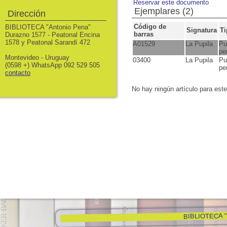
Reservar este documento
Ejemplares (2)
Dirección
Código de
BIBLIOTECA "Antonio Pena"
Signatura
Ti
barras
Durazno 1577 - Peatonal Encina
1578 y Peatonal Sarandí 472
A01529
La Pupila
Pu
pe
Montevideo - Uruguay
03400
La Pupila
Pu
(0598 +) WhatsApp 092 529 505
pe
contacto
No hay ningún artículo para est
BIBLIOTECA "