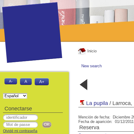
Inicio
New search
año 4, nº 17
año 4, nº 1
A-
A
A+
Abril 2011
Junio de 20
La pupila
/ Larroca,
Conectarse
Mención de fecha: Diciembre 2
Fecha de aparición: 01/12/2011
Reserva
Olvidé mi contraseña