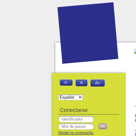
A-
A
A+
Conectarse
Olvidé mi contraseña