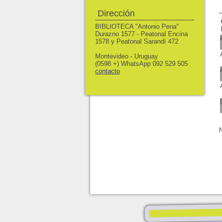
Dirección
BIBLIOTECA "Antonio Pena"
Durazno 1577 - Peatonal Encina
1578 y Peatonal Sarandí 472
Montevideo - Uruguay
(0598 +) WhatsApp 092 529 505
contacto
N