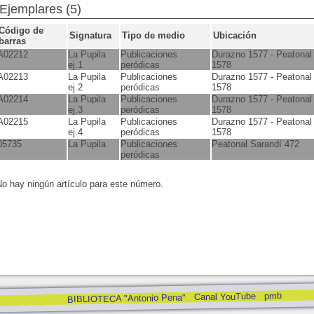
Ejemplares (5)
Código de
Signatura
Tipo de medio
Ubicación
barras
A02212
La Pupila
Publicaciones
Durazno 1577 - Peatonal
ej.1
peródicas
1578
A02213
La Pupila
Publicaciones
Durazno 1577 - Peatonal
ej.2
peródicas
1578
A02214
La Pupila
Publicaciones
Durazno 1577 - Peatonal
ej.3
peródicas
1578
A02215
La Pupila
Publicaciones
Durazno 1577 - Peatonal
ej.4
peródicas
1578
05735
La Pupila
Publicaciones
Peatonal Sarandí 472
peródicas
o hay ningún artículo para este número.
pmb
Canal YouTube
BIBLIOTECA "Antonio Pena"