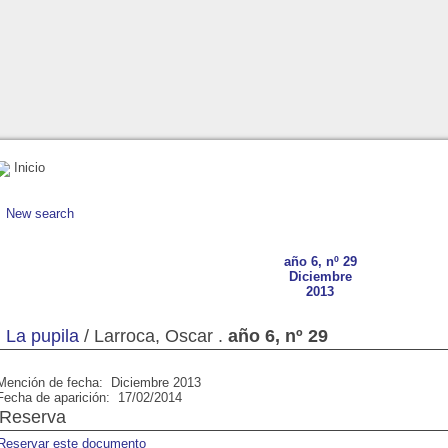
Inicio
New search
año 5, nº 26
año 6, nº 27
año 6, n° 28
año 6, nº 29
año 6, nº 29
Febrero 2013
Junio 2013
Agosto 2013
Diciembre
Diciembre
2013
2013
La pupila
/ Larroca, Oscar .
año 6, nº 29
Mención de fecha: Diciembre 2013
Fecha de aparición: 17/02/2014
Reserva
Reservar este documento