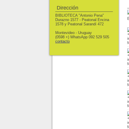
Dirección
BIBLIOTECA "Antonio Pena"
Durazno 1577 - Peatonal Encina
1578 y Peatonal Sarandí 472
Montevideo - Uruguay
(0598 +) WhatsApp 092 529 505
contacto