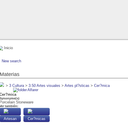
Inicio
New search
Materias
>
3 Cultura
>
3.50 Artes visuales
>
Artes pl?sticas
>
Cer?mica
Alfarer
Cer?mica
Synonyme(s)
Porcelain Stoneware
Ver también:
Artesan
Cer?micas