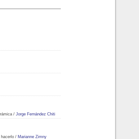
erámica
/
Jorge Fernández Chiti
hacerlo
/
Marianne Zimny