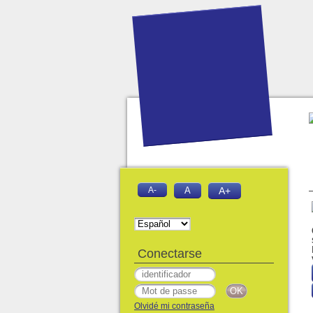
A-
A
A+
Conectarse
Olvidé mi contraseña