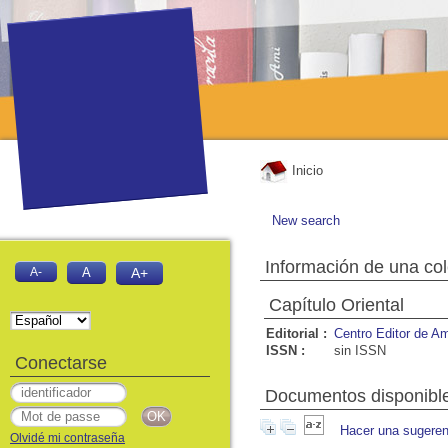
Inicio
New search
Información de una co
A-
A
A+
Capítulo Oriental
Editorial :
Centro Editor de Am
ISSN :
sin ISSN
Conectarse
Documentos disponibles
Hacer una sugeren
Olvidé mi contraseña