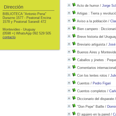
Acto de humor
/
Jorge Sc
Dirección
Artigas
: Tierra y revoluci
BIBLIOTECA "Antonio Pena"
Durazno 1577 - Peatonal Encina
Aviso a la población
/
Cla
1578 y Peatonal Sarandí 472
Bien campero
: Diccionar
Montevideo - Uruguay
(0598 +) WhatsApp 092 529 505
Breve historia del Urugua
contacto
Breviario artiguista
/
José 
Buenos Aires y Montevid
Caballos y jinetes
: Peque
Comentarios internacional
Con los lentes rotos
/
Jul
Cuentos
/
Pedro Figari
Cuentos completos
/
Carl
Diccionario del disparate
"Don Pepe" Batlle
/
Domin
El agujero en la pared
/
Ca