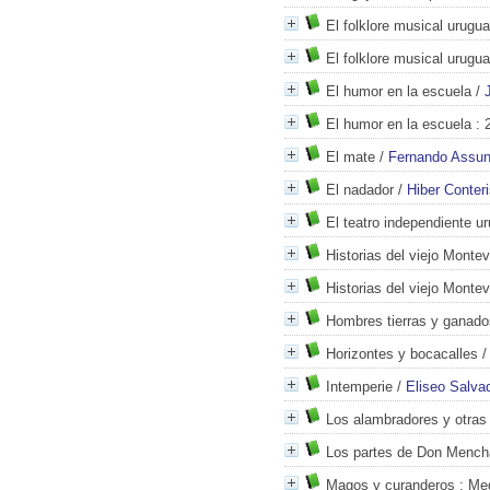
El folklore musical urugu
El folklore musical urugu
El humor en la escuela
/
El humor en la escuela
: 
El mate
/
Fernando Assu
El nadador
/
Hiber Conter
El teatro independiente u
Historias del viejo Monte
Historias del viejo Monte
Hombres tierras y ganado
Horizontes y bocacalles
Intemperie
/
Eliseo Salva
Los alambradores y otras
Los partes de Don Menc
Magos y curanderos
: Med