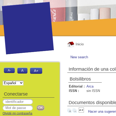
Inicio
New search
Información de una co
A-
A
A+
Bolsilibros
Editorial :
Arca
ISSN :
sin ISSN
Conectarse
Documentos disponible
Hacer una sugeren
Olvidé mi contraseña