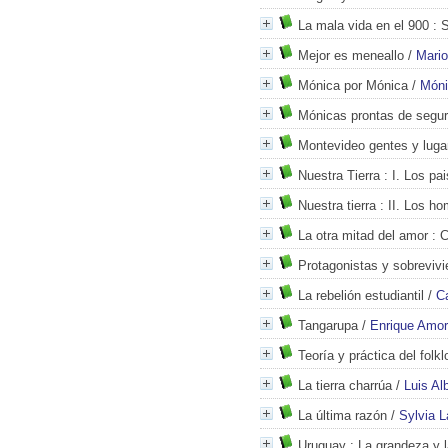
La mala vida en el 900
: S
Mejor es meneallo
/
Mario
Mónica por Mónica
/
Móni
Mónicas prontas de segur
Montevideo gentes y luga
Nuestra Tierra
: I. Los pa
Nuestra tierra
: II. Los h
La otra mitad del amor
: C
Protagonistas y sobrevivi
La rebelión estudiantil
/
C
Tangarupa
/
Enrique Amo
Teoría y práctica del folkl
La tierra charrúa
/
Luis Al
La última razón
/
Sylvia 
Uruguay
: La grandeza y l