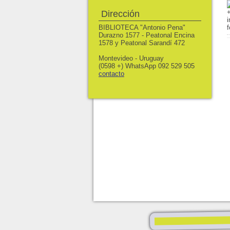
Dirección
BIBLIOTECA "Antonio Pena"
Durazno 1577 - Peatonal Encina
1578 y Peatonal Sarandí 472
Montevideo - Uruguay
(0598 +) WhatsApp 092 529 505
contacto