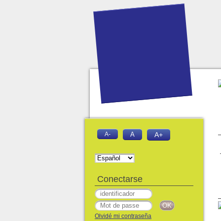
A-
A
A+
Conectarse
Olvidé mi contraseña