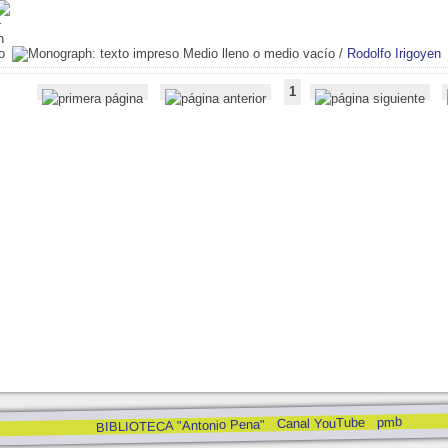
Medio lleno o medio vacío
/
Rodolfo Irigoyen
1
pmb
Canal YouTube
BIBLIOTECA "Antonio Pena"