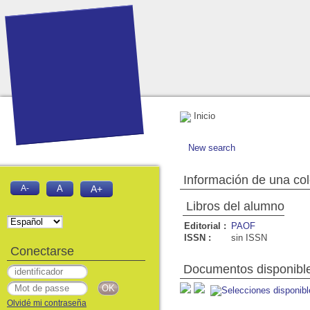
Inicio
New search
Información de una co
A-
A
A+
Libros del alumno
Editorial :
PAOF
ISSN :
sin ISSN
Conectarse
Documentos disponibles
Olvidé mi contraseña