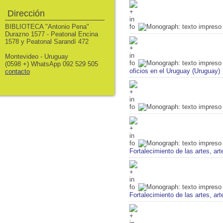
Dirección
BIBLIOTECA "Antonio Pena"
Durazno 1577 - Peatonal Encina
1578 y Peatonal Sarandí 472
Montevideo - Uruguay
(0598 +) WhatsApp 092 529 505
oficios en el Uruguay (Uruguay)
contacto
Fortalecimiento de las artes, ar
Fortalecimiento de las artes, ar