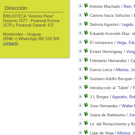
Antonio Machado
/
Rein,
Dirección
Camino hacia Sófocles
/
BIBLIOTECA "Antonio Pena"
Durazno 1577 - Peatonal Encina
Delmira Agustini
/
Legido,
1578 y Peatonal Sarandí 472
Eduardo Acevedo Diaz: el
Montevideo - Uruguay
(0598 +) WhatsApp 092 529 505
El romancero
/
Veiga, Ed
contacto
Ernest Hemingway
/
Virog
Felisberto Hernandez
/
Ca
Garcia Lorca
/
Albistur, J
Gustavo Adolfo Becquer
Introducción al "Tabré"
/
F
J.L Borges
/
Appratto, Ro
Jose Hernandez
/
Walter 
Juana de Ibarbourou
/
Jor
Lit. del Renacimiento y B
Lope de Vega
/
Albistur, 