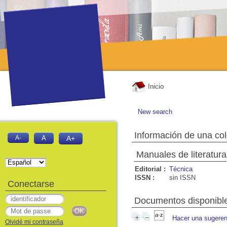
Inicio
New search
Información de una co
A-
A
A+
Manuales de literatura
Editorial :
Técnica
ISSN :
sin ISSN
Conectarse
Documentos disponible
Hacer una sugeren
Olvidé mi contraseña