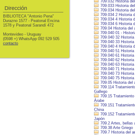
709.032 Historia del
709.033 Historia de
Dirección
709.034 Historia del
709.034 2 Historia 
BIBLIOTECA "Antonio Pena"
709.034 4 Historia 
Durazno 1577 - Peatonal Encina
709.034 6 Historia d
1578 y Peatonal Sarandí 472
709.04 Historia del 
709.040 01 - Histor
Montevideo - Uruguay
709.040 32 Historia
(0598 +) WhatsApp 092 529 505
709.040 33 Historia 
contacto
709.040 4 Historia d
709.040 51 Historia 
709.040 61 Historia 
709.040 62 Historia
709.040 63 Historia 
709.040 71 Historia 
709.040 73 Historia 
709.040 75 Historia 
709.05 Historia del 
709.114 Tratamiento 
Gallego
709.15 Tratamiento h
Árabe
709.151 Tratamiento 
China
709.152 Tratamiento 
Japón
709.2 Artes, bellas 
709.38 Arte Griego
709.7 Historia del 