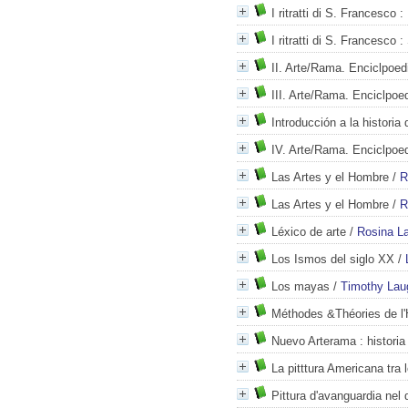
I ritratti di S. Francesco
: 
I ritratti di S. Francesco
: 
II. Arte/Rama. Enciclpoed
III. Arte/Rama. Enciclpoe
Introducción a la historia 
IV. Arte/Rama. Enciclpoed
Las Artes y el Hombre
/
R
Las Artes y el Hombre
/
R
Léxico de arte
/
Rosina La
Los Ismos del siglo XX
/
Los mayas
/
Timothy Lau
Méthodes &Théories de l'Hi
Nuevo Arterama
: historia
La pitttura Americana tra 
Pittura d'avanguardia nel