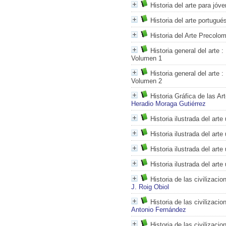
Historia del arte para jóv
Historia del arte portugué
Historia del Arte Precolo
Historia general del arte
: 
Volumen 1
Historia general del arte
: 
Volumen 2
Historia Gráfica de las Ar
Heradio Moraga Gutiérrez
Historia ilustrada del art
Historia ilustrada del art
Historia ilustrada del art
Historia ilustrada del arte
Historia de las civilizacio
J. Roig Obiol
Historia de las civilizaci
Antonio Fernández
Historia de las civilizaci