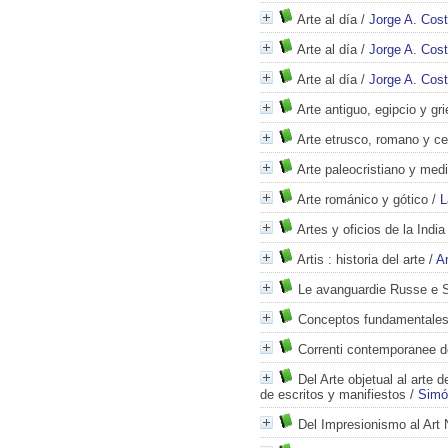
Arte al día
/
Jorge A. Cos
Arte al día
/
Jorge A. Cos
Arte al día
/
Jorge A. Cos
Arte antiguo, egipcio y gr
Arte etrusco, romano y ce
Arte paleocristiano y med
Arte románico y gótico
/
L
Artes y oficios de la India
Artis
: historia del arte
/
A
Le avanguardie Russe e S
Conceptos fundamentales d
Correnti contemporanee de
Del Arte objetual al arte
de escritos y manifiestos
/
Simó
Del Impresionismo al Art