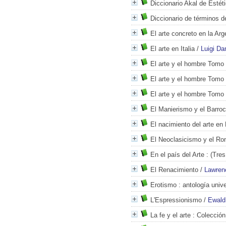
Diccionario Akal de Estét
Diccionario de términos d
El arte concreto en la Arg
El arte en Italia
/
Luigi Da
El arte y el hombre Tomo 
El arte y el hombre Tomo 
El arte y el hombre Tomo 
El Manierismo y el Barro
El nacimiento del arte en
El Neoclasicismo y el R
En el país del Arte
: (Tres
El Renacimiento
/
Lawren
Erotismo
: antología unive
L'Espressionismo
/
Ewald
La fe y el arte
: Colección