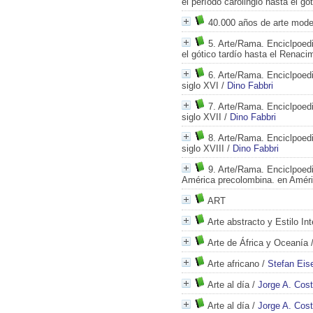
el período carolingio hasta el gó
40.000 años de arte mod
5. Arte/Rama. Enciclpoedi
el gótico tardío hasta el Renaci
6. Arte/Rama. Enciclpoedi
siglo XVI
/
Dino Fabbri
7. Arte/Rama. Enciclpoedia
siglo XVII
/
Dino Fabbri
8. Arte/Rama. Enciclpoedia
siglo XVIII
/
Dino Fabbri
9. Arte/Rama. Enciclpoedi
América precolombina. en Amér
ART
Arte abstracto y Estilo In
Arte de África y Oceanía
Arte africano
/
Stefan Eis
Arte al día
/
Jorge A. Cos
Arte al día
/
Jorge A. Cos