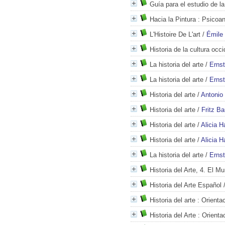
Guía para el estudio de la
Hacia la Pintura
: Psicoaná
L'Histoire De L'art
/
Émile
Historia de la cultura occi
La historia del arte
/
Erns
La historia del arte
/
Erns
Historia del arte
/
Antonio
Historia del arte
/
Fritz B
Historia del arte
/
Alicia H
Historia del arte
/
Alicia H
La historia del arte
/
Erns
Historia del Arte, 4. El 
Historia del Arte Español
Historia del arte
: Orientac
Historia del Arte
: Orienta