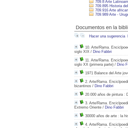
709.8 Arte Latinoam
709.895 Historia del
709.916 Arte africa
709.989 Arte - Urug
Documentos en la bibli
Hacer una sugerencia
10. Arte/Rama. Enciclpoed
siglo XIX
/
Dino Fabbri
11. Arte/Rama. Enciclpoed
siglo XX (primera parte)
/
Dino F
1971 Balance del Arte jo
2. Arte/Rama. Enciclpoedi
bizantinos
/
Dino Fabbri
20.000 años de pintura
: D
3. Arte/Rama. Enciclpoedia
Extremo Oriente
/
Dino Fabbri
30000 años de arte
: la h
4. Arte/Rama. Enciclpoedi