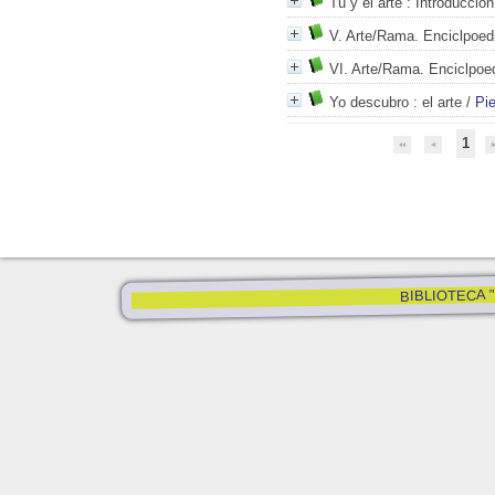
Tú y el arte
: Introducción 
V. Arte/Rama. Enciclpoedi
VI. Arte/Rama. Enciclpoed
Yo descubro
: el arte
/
Pie
1
BIBLIOTECA "