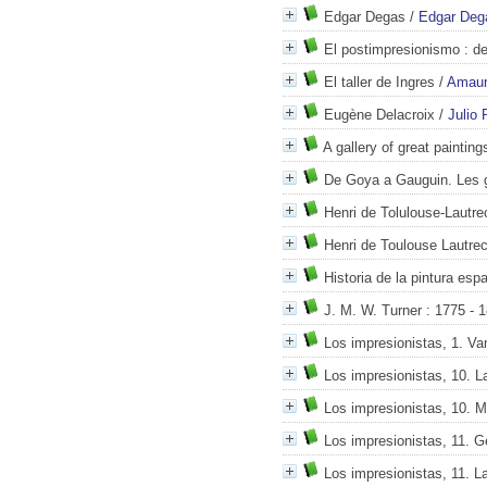
Edgar Degas
/
Edgar Deg
El postimpresionismo
: d
El taller de Ingres
/
Amaur
Eugène Delacroix
/
Julio 
A gallery of great painting
De Goya a Gauguin. Les g
Henri de Tolulouse-Lautre
Henri de Toulouse Lautre
Historia de la pintura esp
J. M. W. Turner
: 1775 - 
Los impresionistas, 1. V
Los impresionistas, 10. L
Los impresionistas, 10. 
Los impresionistas, 11. 
Los impresionistas, 11. L