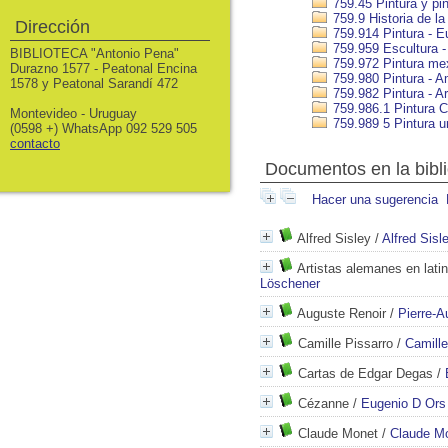
759.45 Pintura y pin
759.9 Historia de la
Dirección
759.914 Pintura - E
759.959 Escultura -
BIBLIOTECA "Antonio Pena"
759.972 Pintura me
Durazno 1577 - Peatonal Encina
759.980 Pintura - A
1578 y Peatonal Sarandí 472
759.982 Pintura - A
759.986.1 Pintura 
Montevideo - Uruguay
759.989 5 Pintura 
(0598 +) WhatsApp 092 529 505
contacto
Documentos en la bibli
Hacer una sugerencia
Alfred Sisley
/
Alfred Sisl
Artistas alemanes en lati
Löschener
Auguste Renoir
/
Pierre-A
Camille Pissarro
/
Camille
Cartas de Edgar Degas
/
Cézanne
/
Eugenio D Ors
Claude Monet
/
Claude M