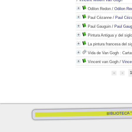
Odilon Redon
/
Odilon Re
Paul Cézanne
/
Paul Céz
Paul Gauguin
/
Paul Gaug
Pintura Antigua y del sigl
La pintura francesa del si
Vida de Van Gogh
: Carta
Vincent van Gogh
/
Vince
1
BIBLIOTECA "