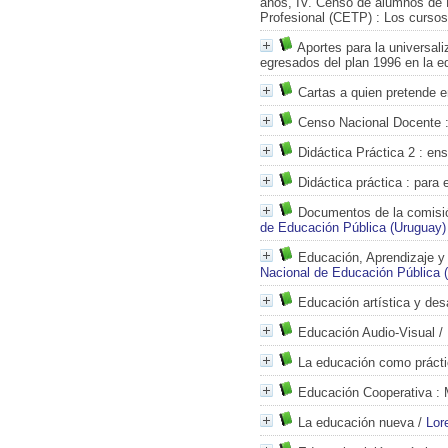
años, IV. Censo de alumnos de 
Profesional (CETP)
: Los cursos
Aportes para la universali
egresados del plan 1996 en la e
Cartas a quien pretende 
Censo Nacional Docente
:
Didáctica Práctica 2
: ens
Didáctica práctica
: para 
Documentos de la comisión
de Educación Pública (Uruguay)
Educación, Aprendizaje y
Nacional de Educación Pública 
Educación artística y des
Educación Audio-Visual
/
La educación como práctic
Educación Cooperativa
: 
La educación nueva
/
Lor