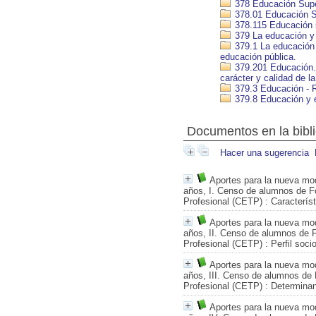
378 Educación Supe
378.01 Educación Su
378.115 Educación s
379 La educación y 
379.1 La educación y
educación pública.
379.201 Educación. T
carácter y calidad de l
379.3 Educación - R
379.8 Educación y 
Documentos en la biblio
Hacer una sugerencia
Aportes para la nueva mod
años, I. Censo de alumnos de F
Profesional (CETP)
: Caracterís
Aportes para la nueva mod
años, II. Censo de alumnos de 
Profesional (CETP)
: Perfil soc
Aportes para la nueva mod
años, III. Censo de alumnos de
Profesional (CETP)
: Determinan
Aportes para la nueva mod