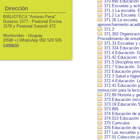
370.895 Educación 
371 Escuelas y acti
Dirección
371.1 La escuela. E
371.2 La Escuela. O
BIBLIOTECA "Antonio Pena"
371.26 La escuela. 
Durazno 1577 - Peatonal Encina
aprovechamiento acadé
1578 y Peatonal Sarandí 472
371.3
371.302 Organizació
Montevideo - Uruguay
Procedimiento de ense
(0598 +) WhatsApp 092 529 505
371.33 Escuelas y a
contacto
371.334 Educación.
371.4 Educación. Gu
371.42 Educación. O
371.5 Disciplina esc
371.7 Educación. Sa
372 Educación prim
372.3 Salud e higie
372.4 Educación. L
372.41 Educación pri
instrucción para la lect
372.89 Historia y ge
373 Educación secu
373.19 Educación Se
373.895
374 Educación de a
374.013 Educación d
375 Curriculos
376 Educación de l
377 Las escuelas y l
377.01 Colección j