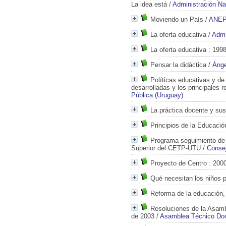
La idea está
/
Administración Na
Moviendo un País
/
ANEP
La oferta educativa
/
Admi
La oferta educativa
: 199
Pensar la didáctica
/
Ánge
Políticas educativas y de
desarrolladas y los principales r
Pública (Uruguay)
La práctica docente y su
Principios de la Educaci
Programa seguimiento de 
Superior del CETP-UTU
/
Consej
Proyecto de Centro
: 200
Qué necesitan los niños p
Reforma de la educación, 
Resoluciones de la Asam
de 2003
/
Asamblea Técnico Do