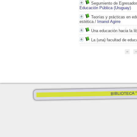
Segumiento de Egresado
Educación Pública (Uruguay)
Teorías y prácticas en ed
estética
/
Imanol Agirre
Una educación hacia la li
La (una) facultad de educ
BIBLIOTECA "