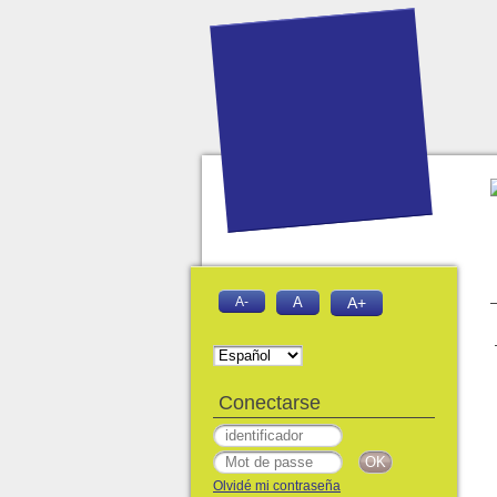
A-
A
A+
Conectarse
Olvidé mi contraseña