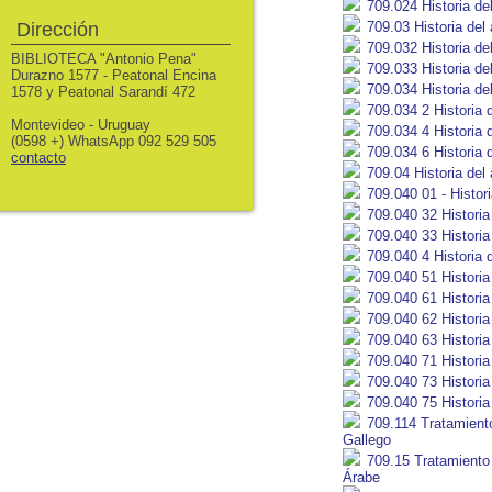
709.024 Historia del
709.03 Historia del 
Dirección
709.032 Historia del
BIBLIOTECA "Antonio Pena"
709.033 Historia de
Durazno 1577 - Peatonal Encina
709.034 Historia del
1578 y Peatonal Sarandí 472
709.034 2 Historia 
Montevideo - Uruguay
709.034 4 Historia 
(0598 +) WhatsApp 092 529 505
709.034 6 Historia 
contacto
709.04 Historia del 
709.040 01 - Histor
709.040 32 Historia
709.040 33 Historia
709.040 4 Historia d
709.040 51 Historia
709.040 61 Historia
709.040 62 Historia
709.040 63 Historia
709.040 71 Historia 
709.040 73 Historia 
709.040 75 Historia 
709.114 Tratamiento 
Gallego
709.15 Tratamiento h
Árabe