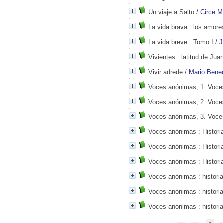
Un viaje a Salto
/
Circe M
La vida brava
: los amore
La vida breve
: Tomo I
/
J
Vivientes
: latitud de Jua
Vivir adrede
/
Mario Bened
Voces anónimas, 1. Voce
Voces anónimas, 2. Voce
Voces anónimas, 3. Voce
Voces anónimas
: Histori
Voces anónimas
: Histor
Voces anónimas
: Histori
Voces anónimas
: histor
Voces anónimas
: histor
Voces anónimas
: histor