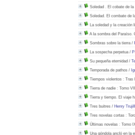
Soledad . El cobate de la
Soledad. El combate de l
La soledad y la creación li
A la sombra del Paraíso. 
Sombras sobre la tierra
/
La sospecha perpetua
/
P
Su pequeña eternidad
/
T
Temporada de pathos
/
Ig
Tiempos violentos
: Tras 
Tierra de nadie
: Tomo VI
Tierra y tiempo. El viaje h
Tres buitres
/
Henry Trujil
Tres novelas cortas
: Torq
Últimas novelas
: Tomo I
Una góndola ancló en la 