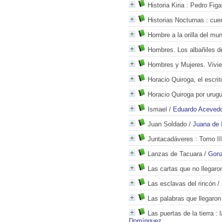
Historia Kiria
: Pedro Figa
Historias Nocturnas
: cue
Hombre a la orilla del mu
Hombres. Los albañiles de
Hombres y Mujeres. Vivie
Horacio Quiroga, el escrit
Horacio Quiroga por urug
Ismael
/
Eduardo Acevedo
Juan Soldado
/
Juana de 
Juntacadáveres
: Tomo II
Lanzas de Tacuara
/
Gonz
Las cartas que no llegaro
Las esclavas del rincón
/
Las palabras que llegaron
Las puertas de la tierra
: 
Domínguez