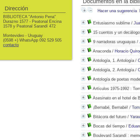
Documentos en la bibli
Dirección
Hacer una sugerencia
BIBLIOTECA "Antonio Pena"
Durazno 1577 - Peatonal Encina
Entusiasmo sublime
/
Jua
1578 y Peatonal Sarandí 472
15 cuentos y un decálogo
Montevideo - Uruguay
(0598 +) WhatsApp 092 529 505
9 narradoras uruguayas
/
contacto
Anaconda
/
Horacio Quiro
Antología, 1. Antología
/
C
Antología, 2. Antología
/
C
Antología de poetas mode
Artículos 1975-1992
: Tom
Asesinato en el hotel de 
¡Bernabé, Bernabé!
/
Tom
Bitácora del futuro
/
Yarav
Bocas del tiempo
/
Eduar
Boulevard Sarandí
: memo