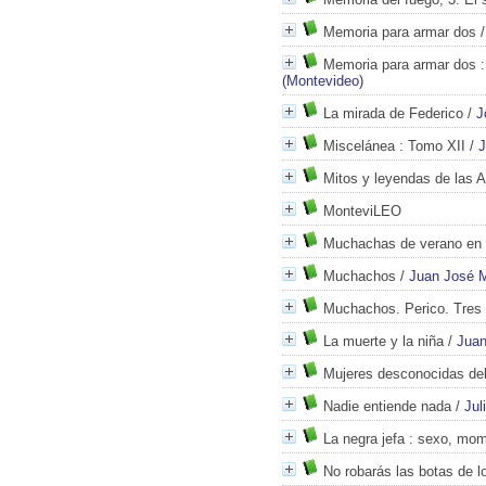
Memoria para armar dos
Memoria para armar dos
:
(Montevideo)
La mirada de Federico
/
J
Miscelánea
: Tomo XII
/
J
Mitos y leyendas de las 
MonteviLEO
Muchachas de verano en 
Muchachos
/
Juan José M
Muchachos. Perico. Tres 
La muerte y la niña
/
Juan
Mujeres desconocidas de
Nadie entiende nada
/
Jul
La negra jefa
: sexo, mom
No robarás las botas de l