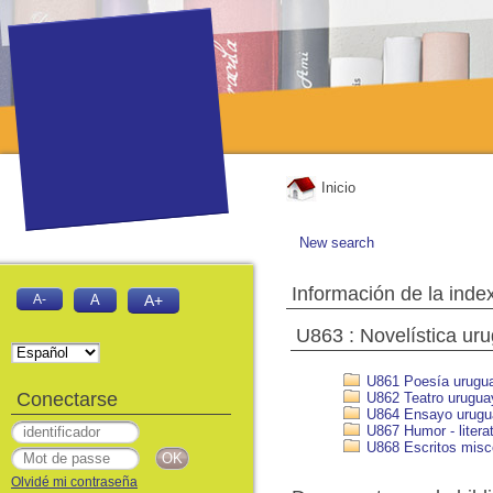
Inicio
New search
Información de la inde
A-
A
A+
U863 : Novelística ur
U861 Poesía urugu
Conectarse
U862 Teatro urugua
U864 Ensayo urugu
U867 Humor - litera
U868 Escritos misc
Olvidé mi contraseña