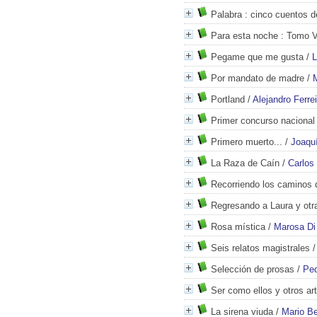
Palabra
: cinco cuentos de
Para esta noche
: Tomo V
Pegame que me gusta
/
L
Por mandato de madre
/
Portland
/
Alejandro Ferrei
Primer concurso nacional
Primero muerto...
/
Joaqu
La Raza de Caín
/
Carlos
Recorriendo los caminos 
Regresando a Laura y otr
Rosa mística
/
Marosa Di
Seis relatos magistrales
Selección de prosas
/
Ped
Ser como ellos y otros ar
La sirena viuda
/
Mario Be