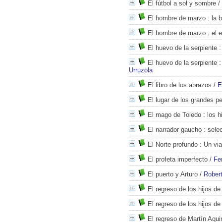
El fútbol a sol y sombre
/
El hombre de marzo
: la 
El hombre de marzo
: el 
El huevo de la serpiente
:
El huevo de la serpiente
:
Urruzola
El libro de los abrazos
/
E
El lugar de los grandes p
El mago de Toledo
: los h
El narrador gaucho
: sele
El Norte profundo
: Un via
El profeta imperfecto
/
Fe
El puerto y Arturo
/
Rober
El regreso de los hijos de
El regreso de los hijos de 
El regreso de Martín Aqui