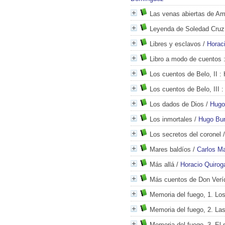
Las venas abiertas de Amé
Leyenda de Soledad Cruz
Libres y esclavos
/
Horac
Libro a modo de cuentos
:
Los cuentos de Belo, II
: 
Los cuentos de Belo, III
:
Los dados de Dios
/
Hugo
Los inmortales
/
Hugo Bur
Los secretos del coronel
Mares baldíos
/
Carlos M
Más allá
/
Horacio Quirog
Más cuentos de Don Verí
Memoria del fuego, 1. Lo
Memoria del fuego, 2. La
Memoria del fuego, 3. El s