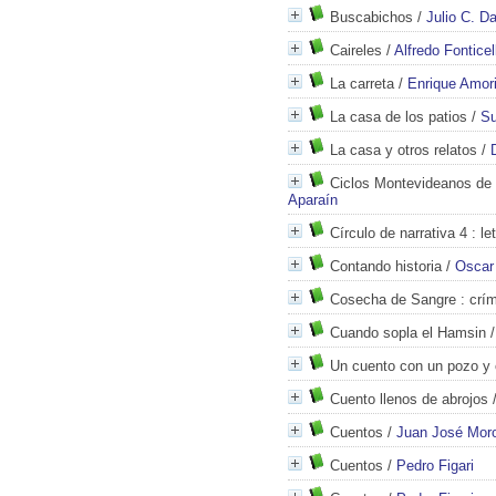
Buscabichos
/
Julio C. D
Caireles
/
Alfredo Fonticell
La carreta
/
Enrique Amor
La casa de los patios
/
Su
La casa y otros relatos
/
Ciclos Montevideanos de l
Aparaín
Círculo de narrativa 4
: le
Contando historia
/
Oscar
Cosecha de Sangre
: crí
Cuando sopla el Hamsin
Un cuento con un pozo y o
Cuento llenos de abrojos
Cuentos
/
Juan José Moro
Cuentos
/
Pedro Figari