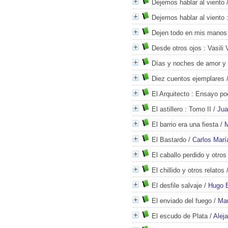
Dejemos hablar al viento
Dejemos hablar al viento
:
Dejen todo en mis manos
Desde otros ojos
: Vasili
Días y noches de amor y 
Diez cuentos ejemplares
El Arquitecto
: Ensayo poé
El astillero
: Tomo II
/
Jua
El barrio era una fiesta
/
M
El Bastardo
/
Carlos Mar
El caballo perdido y otro
El chillido y otros relatos
El desfile salvaje
/
Hugo B
El enviado del fuego
/
Mau
El escudo de Plata
/
Alej