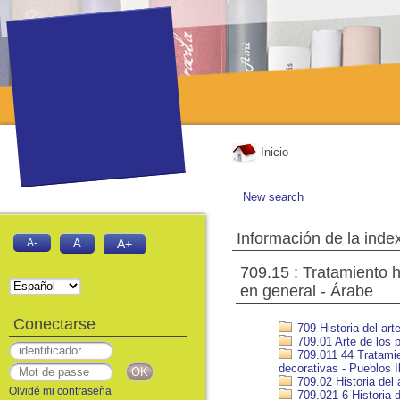
Inicio
New search
Información de la inde
A-
A
A+
709.15 : Tratamiento h
en general - Árabe
Conectarse
709 Historia del art
709.01 Arte de los p
709.011 44 Tratamien
decorativas - Pueblos Il
709.02 Historia del 
Olvidé mi contraseña
709.021 6 Historia d