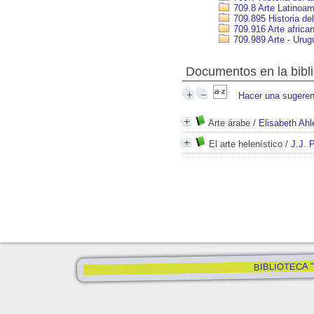
709.8 Arte Latinoam
709.895 Historia del
709.916 Arte africa
709.989 Arte - Urug
Documentos en la biblio
Hacer una sugeren
Arte árabe
/
Elisabeth Ahl
El arte helenístico
/
J.J. P
BIBLIOTECA "