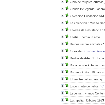
Ciclo de mujeres artistas
Claude Bellegarde
: achr
Colección Fundación AR
La colección
: Museo Nacio
Colores de Resistencia
: 
Costis Energia in ergo
De costumbre animales
/
Crisálida
/
Cristina Bause
Delitos de Arte 01
: Espac
Donación de Antonio Fras
Dumas Oroño
: 100 años
El vientre del escarabajo
:
Encontrarte con ellos
/
Cr
Escenas
: Franco Centuri
Eutrapelia
: Dibujos 1993 