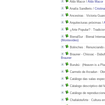
Aldo Macor
/
Aldo Macor
Analía Sandleris
/
Cristin
Ancestras
: Victoria Guar
Arquitecturas próximas
/
¿Arte Popular?
: Tradicio
BienalSur
: Bienal Intern
(Montevideo)
Bolinches
: Renunciando 
Brauner - Chissac - Dubuf
Brauner
Burubú
: (Heaven is a Pla
Carmelo de Arzadun
: Obr
Catálogo das salas especi
Cátalogo descriptivo del 
Catálogo de reproduccione
ChafaloteArte
: Cultura e