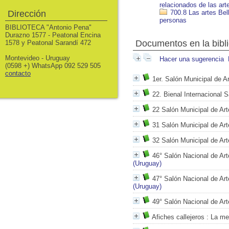
relacionados de las art
Dirección
700.8 Las artes Bell
personas
BIBLIOTECA "Antonio Pena"
Durazno 1577 - Peatonal Encina
Documentos en la bibli
1578 y Peatonal Sarandí 472
Montevideo - Uruguay
Hacer una sugerencia
(0598 +) WhatsApp 092 529 505
contacto
1er. Salón Municipal de A
22. Bienal Internacional 
22 Salón Municipal de Art
31 Salón Municipal de Art
32 Salón Municipal de Art
46° Salón Nacional de Art
(Uruguay)
47° Salón Nacional de Art
(Uruguay)
49° Salón Nacional de Art
Afiches callejeros
: La me