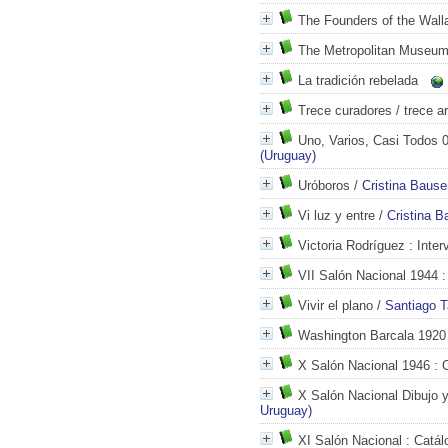
The Founders of the Walla
The Metropolitan Museum 
La tradición rebelada
Trece curadores / trece ar
Uno, Varios, Casi Todos 
(Uruguay)
Uróboros
/
Cristina Bause
Vi luz y entre
/
Cristina B
Victoria Rodríguez
: Inter
VII Salón Nacional 1944
:
Vivir el plano
/
Santiago T
Washington Barcala 1920
X Salón Nacional 1946
: 
X Salón Nacional Dibujo 
Uruguay)
XI Salón Nacional
: Catál