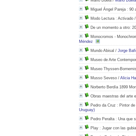
Mario Buela
/
Mario Buela
Miguel Ángel Pareja
: 90 
Modo Lectura
: Activado
De un momento a otro: 2
Monocromos - Monochro
Méndez
Mundo Abisal
/
Jorge Baf
Museo de Arte Contempo
Museo Thyssen-Bornemi
Musso Seveso
/
Alicia H
Norberto Berdía 1899 Mon
Obras maestras del arte 
Pedro da Cruz
: Pintor de
Uruguay)
Pedro Peralta
: Una que 
Play
: Jugar con las gubi