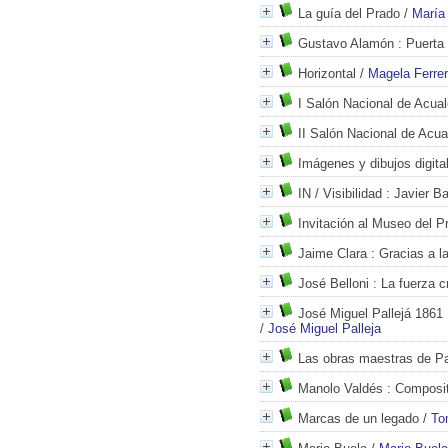
La guía del Prado
/
María
Gustavo Alamón
: Puerta 
Horizontal
/
Magela Ferre
I Salón Nacional de Acual
II Salón Nacional de Acua
Imágenes y dibujos digita
IN / Visibilidad
: Javier Ba
Invitación al Museo del P
Jaime Clara
: Gracias a l
José Belloni
: La fuerza c
José Miguel Pallejá 1861
/
José Miguel Palleja
Las obras maestras de Pal
Manolo Valdés
: Composit
Marcas de un legado
/
To