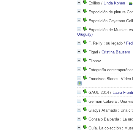
Exilios
/
Linda Kohen
Expocición de pintura Co
Exposición Cayetano Gall
Exposición de Murales e
Uruguay)
F. Reilly
: su legado
/
Fede
Figari
/
Cristina Bausero
Filonov
Fotografía contemporáne
Francisco Blanes. Vídeo
GAUE 2014
/
Laura Fronti
Germán Cabrera
: Una vis
Gladys Afamado
: Una cit
Gonzalo Balparda
: La ur
Guía. La colección
: Muse