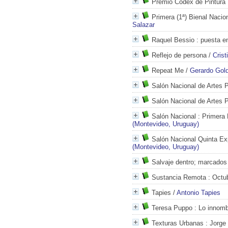
Premio Codex de Pintura
Primera (1ª) Bienal Nacion
Salazar
Raquel Bessio
: puesta e
Reflejo de persona
/
Crist
Repeat Me
/
Gerardo Gol
Salón Nacional de Artes P
Salón Nacional de Artes 
Salón Nacional
: Primera 
(Montevideo, Uruguay)
Salón Nacional Quinta Exp
(Montevideo, Uruguay)
Salvaje dentro; marcados 
Sustancia Remota
: Octu
Tapies
/
Antonio Tapies
Teresa Puppo
: Lo innomb
Texturas Urbanas
: Jorge