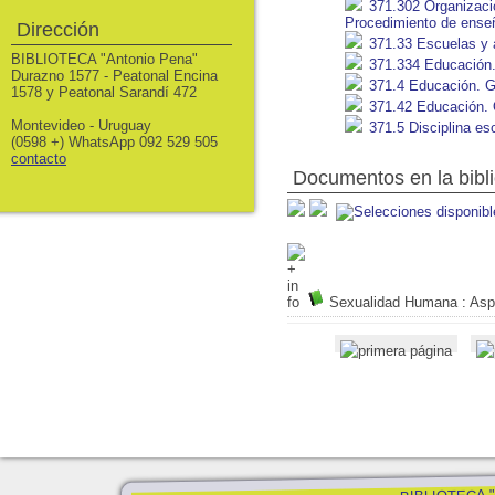
371.302 Organizaci
Procedimiento de ense
Dirección
371.33 Escuelas y a
BIBLIOTECA "Antonio Pena"
371.334 Educación.
Durazno 1577 - Peatonal Encina
371.4 Educación. Gu
1578 y Peatonal Sarandí 472
371.42 Educación. O
Montevideo - Uruguay
371.5 Disciplina es
(0598 +) WhatsApp 092 529 505
contacto
Documentos en la biblio
Sexualidad Humana
: Asp
BIBLIOTECA "