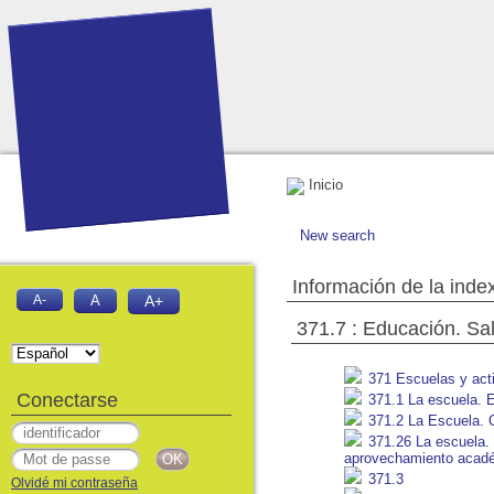
Inicio
New search
Información de la inde
A-
A
A+
371.7 : Educación. Sa
371 Escuelas y acti
Conectarse
371.1 La escuela. 
371.2 La Escuela. O
371.26 La escuela. 
aprovechamiento acadé
371.3
Olvidé mi contraseña