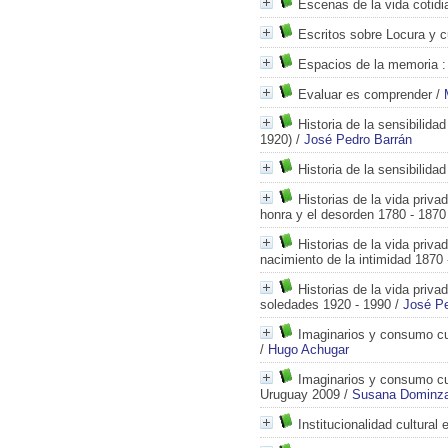
Escenas de la vida cotidi
Escritos sobre Locura y c
Espacios de la memoria
:
Evaluar es comprender
/
Historia de la sensibilida
1920)
/
José Pedro Barrán
Historia de la sensibilida
Historias de la vida priva
honra y el desorden 1780 - 1870
Historias de la vida priva
nacimiento de la intimidad 1870 
Historias de la vida priva
soledades 1920 - 1990
/
José Pe
Imaginarios y consumo cu
/
Hugo Achugar
Imaginarios y consumo cu
Uruguay 2009
/
Susana Dominza
Institucionalidad cultural