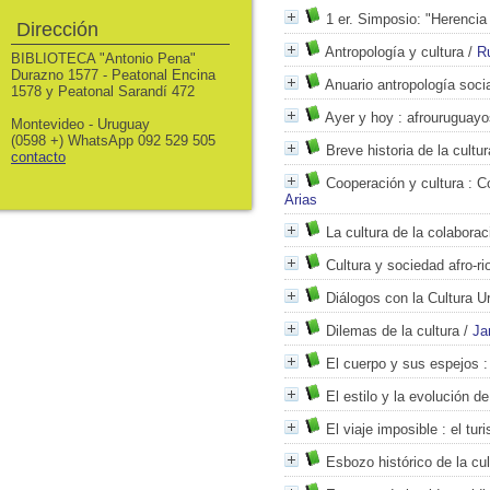
1 er. Simposio: "Herencia
Dirección
Antropología y cultura
/
R
BIBLIOTECA "Antonio Pena"
Durazno 1577 - Peatonal Encina
Anuario antropología socia
1578 y Peatonal Sarandí 472
Ayer y hoy
: afrouruguayos
Montevideo - Uruguay
(0598 +) WhatsApp 092 529 505
Breve historia de la cultur
contacto
Cooperación y cultura
: Co
Arias
La cultura de la colaborac
Cultura y sociedad afro-ri
Diálogos con la Cultura 
Dilemas de la cultura
/
Ja
El cuerpo y sus espejos
:
El estilo y la evolución de
El viaje imposible
: el tu
Esbozo histórico de la cu