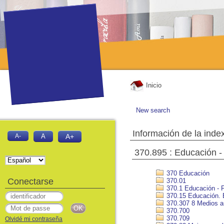
Inicio
New search
Información de la inde
A-
A
A+
370.895 : Educación 
370 Educación
Conectarse
370.01
370.1 Educación - Fi
370.15 Educación.
370.307 8 Medios au
370.700
370.709
Olvidé mi contraseña