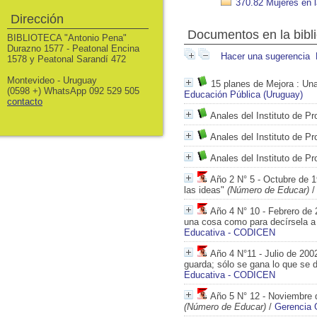
370.82 Mujeres en 
Dirección
Documentos en la bibli
BIBLIOTECA "Antonio Pena"
Durazno 1577 - Peatonal Encina
Hacer una sugerencia
1578 y Peatonal Sarandí 472
Montevideo - Uruguay
15 planes de Mejora
: Una
(0598 +) WhatsApp 092 529 505
Educación Pública (Uruguay)
contacto
Anales del Instituto de Pr
Anales del Instituto de Pr
Anales del Instituto de Pr
Año 2 N° 5 - Octubre de 
las ideas"
(Número de Educar)
Año 4 N° 10 - Febrero de 
una cosa como para decírsela a 
Educativa - CODICEN
Año 4 N°11 - Julio de 2002
guarda; sólo se gana lo que se 
Educativa - CODICEN
Año 5 N° 12 - Noviembre d
(Número de Educar)
/
Gerencia 