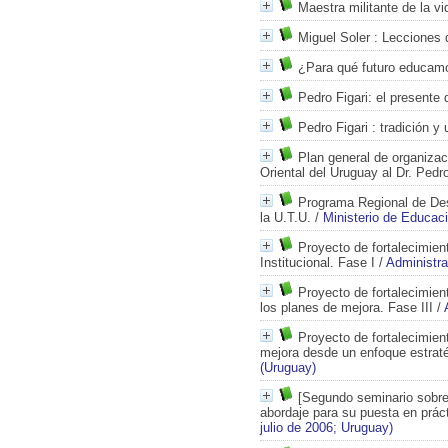
Maestra militante de la vi
Miguel Soler
: Lecciones 
¿Para qué futuro educam
Pedro Figari: el presente 
Pedro Figari
: tradición y 
Plan general de organizac
Oriental del Uruguay al Dr. Ped
Programa Regional de Des
la U.T.U.
/
Ministerio de Educaci
Proyecto de fortalecimient
Institucional. Fase I
/
Administra
Proyecto de fortalecimient
los planes de mejora. Fase III
/
Proyecto de fortalecimient
mejora desde un enfoque estratég
(Uruguay)
[Segundo seminario sobre
abordaje para su puesta en práct
julio de 2006; Uruguay)